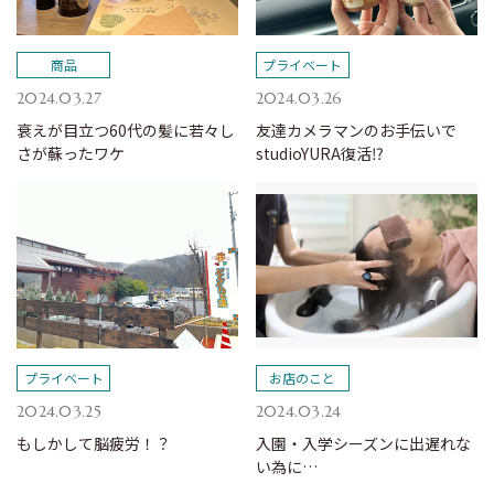
商品
プライベート
2024.03.27
2024.03.26
衰えが目立つ60代の髪に若々し
友達カメラマンのお手伝いで
さが蘇ったワケ
studioYURA復活⁉︎
プライベート
お店のこと
2024.03.25
2024.03.24
もしかして脳疲労！？
入園・入学シーズンに出遅れな
い為に…