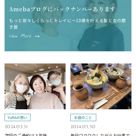
Amebaブログにバックナンバーあります
もっと若々しくもっとキレイにー10歳を叶える髪と女の磨
き屋
View More
YuRAの想い
お店のこと
2024.03.31
2024.03.30
次回のご予約は３年後
毎日ワクワクしながらお仕事で