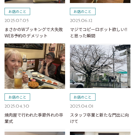
お店のこと
お店のこと
2025.07.05
2025.06.12
まさかのWブッキングで大失敗
マジでコピーロボット欲しい‼
WEB予約のデメリット
と思った瞬間
お店のこと
お店のこと
2025.04.30
2025.04.01
焼肉屋で行われた季節外れの卒
スタッフ卒業と新たな門出に向
業式
けて