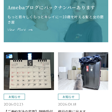
Amebaブログにバックナンバーあります
もっと若々しくもっとキレイにー10歳を叶える髪と女の磨
き屋
View More
お知らせ
お知らせ
2026.02.23
2026.01.18
【ご予約方法の変更】随時受付
修行の旅に出ます