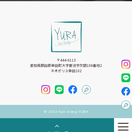
〒444-0113
愛知県額田郡幸田町大字菱池字欠間106番地2
ネオポリス幸田102
©︎ 2023 hair living YURA