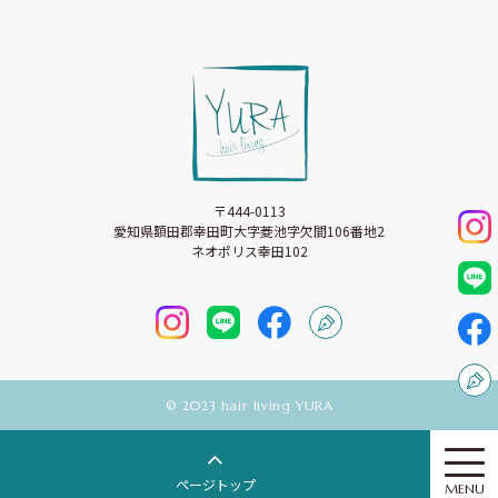
〒444-0113
愛知県額田郡幸田町大字菱池字欠間106番地2
ネオポリス幸田102
©︎ 2023 hair living YURA
ページトップ
MENU