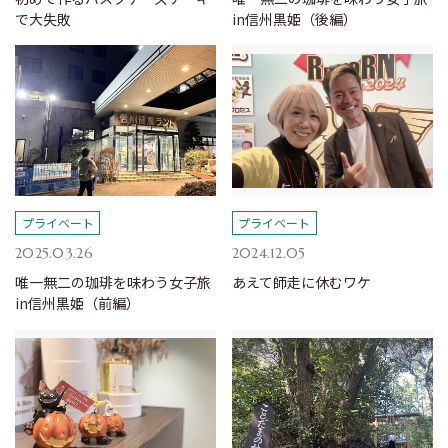
で大失敗
in信州黒姫（後編）
プライベート
プライベート
2025.03.26
2024.12.05
唯一無二の珈琲を味わう女子旅
あえて師走に休むワケ
in信州黒姫（前編）