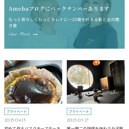
Amebaブログにバックナンバーあります
もっと若々しくもっとキレイにー10歳を叶える髪と女の磨
き屋
View More
プライベート
プライベート
2025.04.15
2025.03.27
初めて作るバスクチーズケーキ
唯一無二の珈琲を味わう女子旅